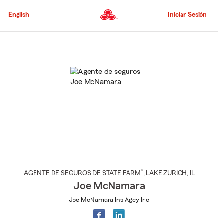
Pasar
al
English
Iniciar Sesión
contenido
principal
Comienzo
del
contenido
principal
®
AGENTE DE SEGUROS DE STATE FARM
,
LAKE ZURICH
, IL
Joe McNamara
Joe McNamara Ins Agcy Inc