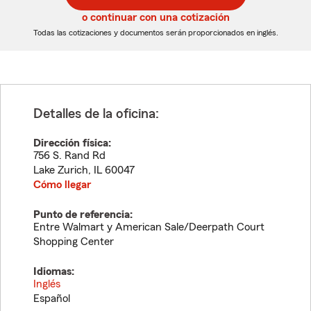
5
5
o continuar con una cotización
dígitos
dígitos
Todas las cotizaciones y documentos serán proporcionados en inglés.
Detalles de la oficina:
Dirección física:
756 S. Rand Rd
Lake Zurich
,
IL
60047
Cómo llegar
Punto de referencia:
Entre Walmart y American Sale/Deerpath Court
Shopping Center
Idiomas:
Inglés
Español