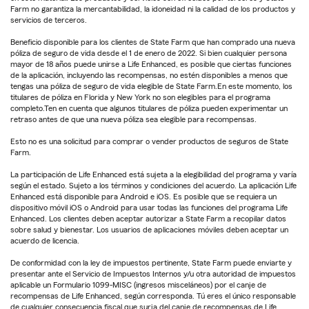
Farm no garantiza la mercantabilidad, la idoneidad ni la calidad de los productos y
servicios de terceros.
Beneficio disponible para los clientes de State Farm que han comprado una nueva
póliza de seguro de vida desde el 1 de enero de 2022. Si bien cualquier persona
mayor de 18 años puede unirse a Life Enhanced, es posible que ciertas funciones
de la aplicación, incluyendo las recompensas, no estén disponibles a menos que
tengas una póliza de seguro de vida elegible de State Farm.En este momento, los
titulares de póliza en Florida y New York no son elegibles para el programa
completo.Ten en cuenta que algunos titulares de póliza pueden experimentar un
retraso antes de que una nueva póliza sea elegible para recompensas.
Esto no es una solicitud para comprar o vender productos de seguros de State
Farm.
La participación de Life Enhanced está sujeta a la elegibilidad del programa y varía
según el estado. Sujeto a los términos y condiciones del acuerdo. La aplicación Life
Enhanced está disponible para Android e iOS. Es posible que se requiera un
dispositivo móvil iOS o Android para usar todas las funciones del programa Life
Enhanced. Los clientes deben aceptar autorizar a State Farm a recopilar datos
sobre salud y bienestar. Los usuarios de aplicaciones móviles deben aceptar un
acuerdo de licencia.
De conformidad con la ley de impuestos pertinente, State Farm puede enviarte y
presentar ante el Servicio de Impuestos Internos y/u otra autoridad de impuestos
aplicable un Formulario 1099-MISC (ingresos misceláneos) por el canje de
recompensas de Life Enhanced, según corresponda. Tú eres el único responsable
de cualquier consecuencia fiscal que surja del canje de recompensas de Life