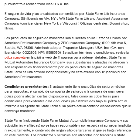
pursuant to a license from Visa U.S.A. Inc.
El seguro de vida y las anualidades son emitidos por State Farm Life Insurance
Company. (Sin licencia en MA, NY y WI) State Farm Life and Accident Assurance
Company (con licencia en New York y Wisconsin) Oficinas centrales, Bloomington,
Illinois.
Los productos de seguro de mascotas son suscritos en los Estados Unidos por
American Pet Insurance Company y ZPIC Insurance Company, 6100-4th Ave S,
Seattle, WA 98108. Administrado por Trupanion Managers USA, Inc. (CA: con
licencia No. 0G22803, NPN 9588590). Se aplican términos y condiciones, revise la
póliza completa
en la página web de Trupanion para obtener detalles. State Farm
Mutual Automobile Insurance Company, sus subsidiarias y afiliadas no ofrecen ni
son responsables financieramente por los productos de seguro de mascotas.
State Farm es una entidad independiente y no está afiliada con Trupanion ni con
American Pet Insurance.
Condiciones preexistentes:
Si actualmente tiene una póliza de seguro médico
para mascotas, el cambio de compañía de seguros o la compra de una nueva
póliza podría afectar ciertas disposiciones, tales como las coberturas para
condiciones preexistentes o los deducibles ya establecidos bajo su póliza actual.
Informe a su agente de State Farm si su póliza actual contiene disposiciones que le
convenga mantener.
State Farm (incluyendo State Farm Mutual Automobile Insurance Company y sus
subsidiarias y afiliadas) no se hace responsable y no respalda ni aprueba, implícita
ni explícitamente, el contenido de ningún sitio de terceros al que se haga referencia
en este material. Los productos y servicios son ofrecidos por terceros y State