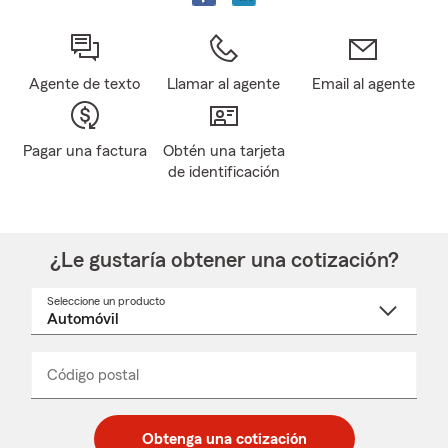
Agente de texto
Llamar al agente
Email al agente
Pagar una factura
Obtén una tarjeta
de identificación
¿Le gustaría obtener una cotización?
Seleccione un producto
Seleccione
un
nombre
de
producto
del
Código postal
Ingresa
Ingresa
_____
menú
un
un
desplegable
código
código
postal
postal
Obtenga una cotización
de
de